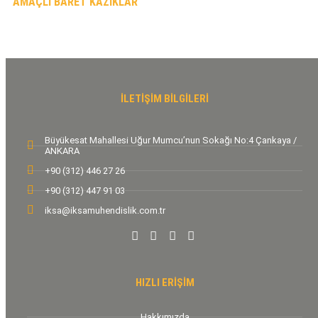
AMAÇLI BARET KAZIKLAR
İLETİŞİM BİLGİLERİ
Büyükesat Mahallesi Uğur Mumcu’nun Sokağı No:4 Çankaya /
ANKARA
+90 (312) 446 27 26
+90 (312) 447 91 03
iksa@iksamuhendislik.com.tr
HIZLI ERİŞİM
Hakkımızda